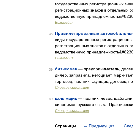
государственных регистрационных знак
регистрационных знаков в отдельных р
ведомственную принадлежность&#823
Википедия
Привилегированные автомобильные
38
виды государственных регистрационных
регистрационных знаков в отдельных р
ведомственную принадлежность&#823
Википедия
бизнесмен
— предприниматель, делец, 
39
дилер, заправила, негоциант, маркитант
торговец, частник, скупщик, деловик, 
Словарь синонимов
калымщик
— частник, левак, шабашни
40
синонимов русского языка. Практически
Словарь синонимов
Страницы
←
Предыдущая
Сле