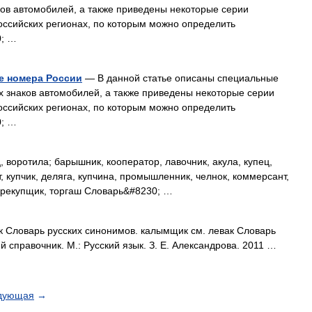
ов автомобилей, а также приведены некоторые серии
оссийских регионах, по которым можно определить
0; …
 номера России
— В данной статье описаны специальные
 знаков автомобилей, а также приведены некоторые серии
оссийских регионах, по которым можно определить
0; …
воротила; барышник, кооператор, лавочник, акула, купец,
, купчик, деляга, купчина, промышленник, челнок, коммерсант,
перекупщик, торгаш Словарь&#8230; …
к Словарь русских синонимов. калымщик см. левак Словарь
й справочник. М.: Русский язык. З. Е. Александрова. 2011 …
дующая
→