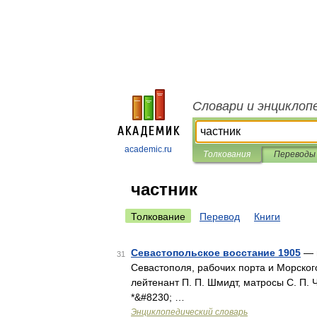
Словари и энциклоп
academic.ru
Толкования
Переводы
частник
Толкование
Перевод
Книги
Севастопольское восстание 1905
— в
31
Севастополя, рабочих порта и Морског
лейтенант П. П. Шмидт, матросы С. П. Ч
*&#8230; …
Энциклопедический словарь