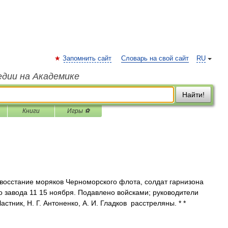
Запомнить сайт
Словарь на свой сайт
RU
едии на Академике
Найти!
Книги
Игры ⚽
осстание моряков Черноморского флота, солдат гарнизона
о завода 11 15 ноября. Подавлено войсками; руководители
астник, Н. Г. Антоненко, А. И. Гладков расстреляны. * *