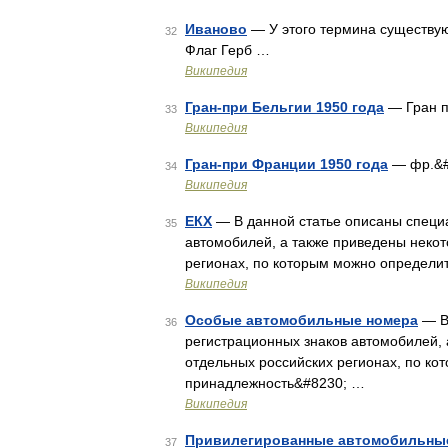
Иваново
— У этого термина существуют
32
Флаг Герб …
Википедия
Гран-при Бельгии 1950 года
— Гран п
33
Википедия
Гран-при Франции 1950 года
— фр.&#
34
Википедия
ЕКХ
— В данной статье описаны специ
35
автомобилей, а также приведены некот
регионах, по которым можно определи
Википедия
Особые автомобильные номера
— В 
36
регистрационных знаков автомобилей, 
отдельных российских регионах, по к
принадлежность&#8230; …
Википедия
Привилегированные автомобильны
37