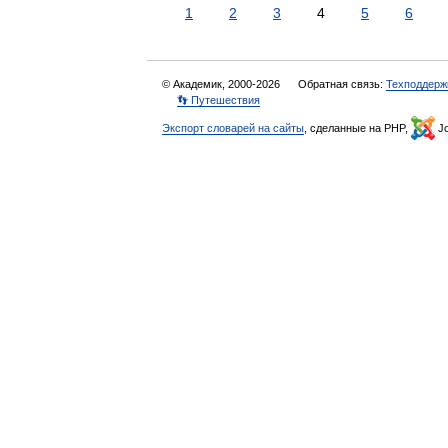
1
2
3
4
5
6
© Академик, 2000-2026
Обратная связь:
Техподдерж
👣 Путешествия
Экспорт словарей на сайты
, сделанные на PHP,
Jo