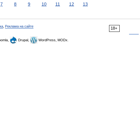
7
8
9
10
11
12
13
ка
,
Реклама на сайте
18+
omla,
Drupal,
WordPress, MODx.